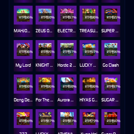
RTP
96%
RTP
98%
RTP
97%
RTP
96%
RTP
95%
MAHJONG: ORIGIN 2
ZEUS OF OLYMPUS
ELECTRIC ZEUS
TREASURES OF AZTEC Z
SUPER AWESOME
RTP
96%
RTP
95%
RTP
97%
RTP
97%
RTP
96%
My Lord
KNIGHT ARTHUR
Horde 2 Winter
LUCKY ACE 2
Go Clash
RTP
98%
RTP
96%
RTP
98%
RTP
96%
RTP
97%
Deng Deng
For The Horde
Aurora Wolf
HIYAS GEMS
SUGAR TEDDY
RTP
94%
RTP
87%
RTP
87%
RTP
79%
RTP
90%