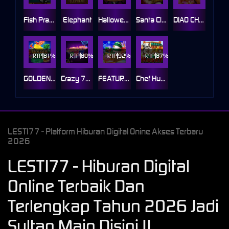
Fish Prawn Crab
Elephant
Halloween
Santa Claus
DIAO CHAN FA DA CAI
RTP
81%
RTP
80%
RTP
92%
RTP
87%
GOLDEN JADE
Crazy 777
FEATURE BUY・CHRISTMAS EXPRESS
Chef Husky
LESTI77 - Platform Hiburan Digital Onine Akses Terbaru
2026
LESTI77 - Hiburan Digital
Online Terbaik Dan
Terlengkap Tahun 2026 Jadi
Sultan Main Disini !!