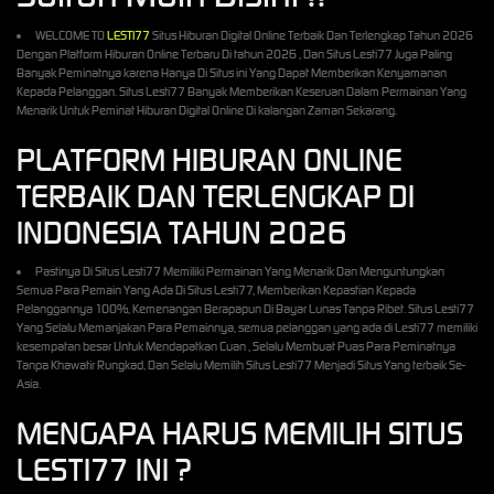
WELCOME TO
LESTI77
Situs Hiburan Digital Online Terbaik Dan Terlengkap Tahun 2026
Dengan Platform Hiburan Online Terbaru Di tahun 2026 , Dan Situs Lesti77 Juga Paling
Banyak Peminatnya karena Hanya Di Situs ini Yang Dapat Memberikan Kenyamanan
Kepada Pelanggan. Situs Lesti77 Banyak Memberikan Keseruan Dalam Permainan Yang
Menarik Untuk Peminat Hiburan Digital Online Di kalangan Zaman Sekarang.
PLATFORM HIBURAN ONLINE
TERBAIK DAN TERLENGKAP DI
INDONESIA TAHUN 2026
Pastinya Di Situs Lesti77 Memiliki Permainan Yang Menarik Dan Menguntungkan
Semua Para Pemain Yang Ada Di Situs Lesti77, Memberikan Kepastian Kepada
Pelanggannya 100%, Kemenangan Berapapun Di Bayar Lunas Tanpa Ribet. Situs Lesti77
Yang Selalu Memanjakan Para Pemainnya, semua pelanggan yang ada di Lesti77 memiliki
kesempatan besar Untuk Mendapatkan Cuan , Selalu Membuat Puas Para Peminatnya
Tanpa Khawatir Rungkad, Dan Selalu Memilih Situs Lesti77 Menjadi Situs Yang terbaik Se-
Asia.
MENGAPA HARUS MEMILIH SITUS
LESTI77 INI ?