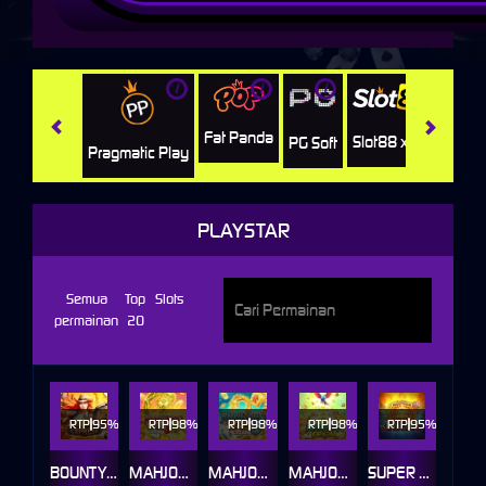
i
i
i
i
i
Facha
Fat Panda
Slot88 x PP
PG Soft
Pragmatic Play
PLAYSTAR
Semua
Top
Slots
permainan
20
RTP
95%
RTP
98%
RTP
98%
RTP
98%
RTP
95%
BOUNTY EXPRESS
MAHJONG WAYS 3+
MAHJONG WAYS 3
MAHJONG：ORIGIN
SUPER GEMS 2