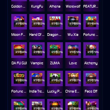
Golden Zongzi
KungFu
Athena
Werewolf
FEATURE BUY・SUPER POWERFUL
RTP
86%
RTP
83%
RTP
91%
RTP
86%
RTP
94%
Moon Festival
Hand Of God
Dragon Boat Festival
Wu Xia
Fortune God
RTP
94%
RTP
85%
RTP
93%
RTP
79%
RTP
79%
DA FU GUI
Vampire
ZUMA
Love
Alchemy
RTP
86%
RTP
91%
RTP
92%
RTP
87%
RTP
79%
Fortune Bull
India Treasure
Lucky Panda
China Empress
Face Off
RTP
94%
RTP
87%
RTP
82%
RTP
84%
RTP
92%