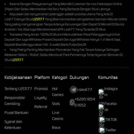
Karena Dengan Pelayanannya Yang Memiliki Customer Service Fastrespon Online
24jam Dan Selalu Memberikan Hal Seru Yang Berbeda Dengan Situs Lainnya.
Kepuasan dan kenyamanan pelanggan adalah prioritas utama Yang Ada Di
Lesti77,Hanya Situs
LESTI77
Yang Bisa memberikan pengalaman bermain Hiburan online
Yang paling menyenangkan Tanpa Adanya Kecurangan Dan Dapat Di Nikmati Di Device
Android / Ios. Bisa Juga Mendownload APK Lesti77 Yang Tersedia Di Situs.
Transaksi Yang Aman 100% Di Situs ini Memudahkan Para Pelanggannya Untuk
Deposit Dan Juga Withdraw Proses Deposit Dan Juga Withdraw Hanya 1-2 Menit Saja,
Deposit Bisa Menggunakan VIA : E-wallet,Bank,Pulsa,Qris,Dll
Yang Paling Penting Memberikan Permainan Yang Fair Tanpa Adanya Settingan
Melawan Sistem / Robot. Selalu Membuat Para Pemainnya Tetap Nyaman Bermain Di
Situs
LESTI77
.
Kebijaksanaan
Platform
Kategori
Dukungan
Komunitas
Tentang LESTI77
Promosi
Hot
Instagra
cslesti77
Games
m
Responsible
Loyalty
+62851854
Gambling
Slots
Facebo
61652
Referral
ok
Pusat Bantuan
Live
Casino
TIKTOK
Syarat dan
Ketentuan
Race
Twitter