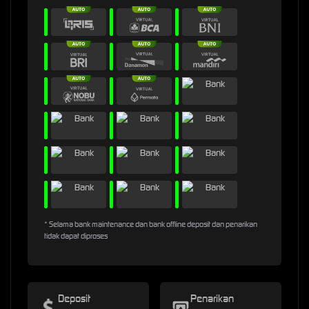
* Selama bank maintenance dan bank offline deposit dan penarikan
tidak dapat diproses
Deposit
Penarikan