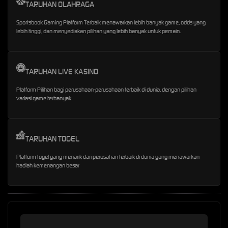
TARUHAN OLAHRAGA
Sportsbook Gaming Platform Terbaik menawarkan lebih banyak game, odds yang
lebih tinggi, dan menyediakan pilihan yang lebih banyak untuk pemain.
TARUHAN LIVE KASINO
Platform Pilihan bagi perusahaan-perusahaan terbaik di dunia, dengan pilihan
variasi game terbanyak
TARUHAN TOGEL
Platform togel yang menarik dari perusahan terbaik di dunia yang menawarkan
hadiah kemenangan besar