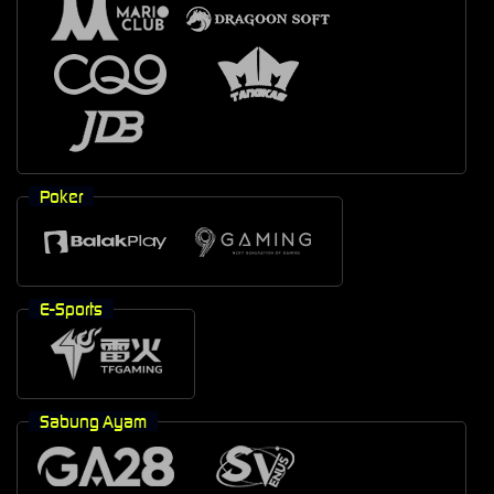
Poker
E-Sports
Sabung Ayam