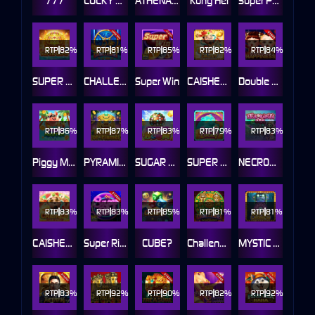
777
LUCKY ACE
ATHENA LUCKY SPREAD
Kung Hei
Super Powerful
RTP
82%
RTP
81%
RTP
85%
RTP
82%
RTP
84%
SUPER GEMS
CHALLENGE・FU LU SHOU XI
Super Win
CAISHEN DADDY
Double Happiness
RTP
86%
RTP
87%
RTP
83%
RTP
79%
RTP
83%
Piggy Master
PYRAMID OF FLAMES
SUGAR BOOM
SUPER LUCKY
NECROMANCER SHA
RTP
83%
RTP
83%
RTP
85%
RTP
81%
RTP
81%
CAISHEN-LUCKY SPREAD
Super Rich
CUBE?
Challenge・Mayan Calendar
MYSTIC LEGEND 2
RTP
83%
RTP
92%
RTP
90%
RTP
82%
RTP
92%