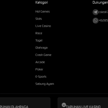
Kategori
Dukungan
Hot Games
cslesti
Slots
+6285
Live Casino
Race
Togel
Olahraga
Crash Game
Arcade
Poker
E-Sports
Sabung Ayam
RUHAN OLAHRAGA
TARUHAN LIVE KASINO