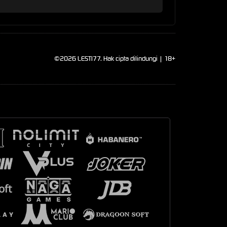
©2026 LESTI77. Hak cipta dilindungi | 18+