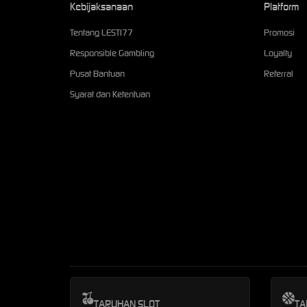
Kebijaksanaan
Platform
Tentang LESTI77
Promosi
Responsible Gambling
Loyalty
Pusat Bantuan
Referral
Syarat dan Ketentuan
TARUHAN SLOT
TA