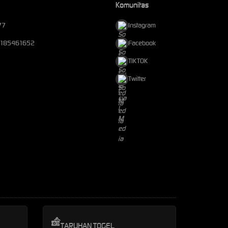
Komunitas
77
Instagram
185461652
Facebook
TIKTOK
Twitter
TARUHAN TOGEL