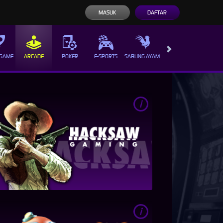
MASUK
DAFTAR
 GAME
ARCADE
POKER
E-SPORTS
SABUNG AYAM
PROMOSI
i
i