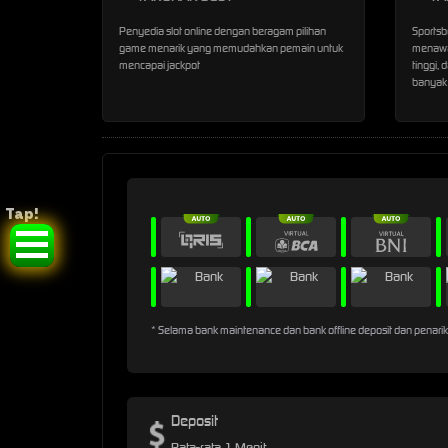
Penyedia slot online dengan beragam pilihan
Sportsb
game menarik yang memudahkan pemain untuk
menawar
mencapai jackpot
tinggi,
banyak 
Tap!
* Selama bank maintenance dan bank offline deposit dan penarik
Deposit
Rata-rata 1 Menit