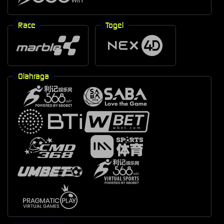
Race
Togel
Olahraga