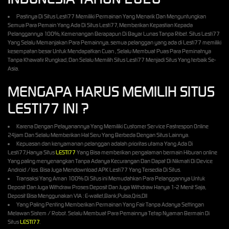
Pastinya Di Situs Lesti77 Memiliki Permainan Yang Menarik Dan Menguntungkan
Semua Para Pemain Yang Ada Di Situs Lesti77, Memberikan Kepastian Kepada
Pelanggannya 100%, Kemenangan Berapapun Di Bayar Lunas Tanpa Ribet. Situs Lesti77
Yang Selalu Memanjakan Para Pemainnya, semua pelanggan yang ada di Lesti77 memiliki
kesempatan besar Untuk Mendapatkan Cuan , Selalu Membuat Puas Para Peminatnya
Tanpa Khawatir Rungkad, Dan Selalu Memilih Situs Lesti77 Menjadi Situs Yang terbaik Se-
Asia.
MENGAPA HARUS MEMILIH SITUS
LESTI77 INI ?
Karena Dengan Pelayanannya Yang Memiliki Customer Service Fastrespon Online
24jam Dan Selalu Memberikan Hal Seru Yang Berbeda Dengan Situs Lainnya.
Kepuasan dan kenyamanan pelanggan adalah prioritas utama Yang Ada Di
Lesti77,Hanya Situs
LESTI77
Yang Bisa memberikan pengalaman bermain Hiburan online
Yang paling menyenangkan Tanpa Adanya Kecurangan Dan Dapat Di Nikmati Di Device
Android / Ios. Bisa Juga Mendownload APK Lesti77 Yang Tersedia Di Situs.
Transaksi Yang Aman 100% Di Situs ini Memudahkan Para Pelanggannya Untuk
Deposit Dan Juga Withdraw Proses Deposit Dan Juga Withdraw Hanya 1-2 Menit Saja,
Deposit Bisa Menggunakan VIA : E-wallet,Bank,Pulsa,Qris,Dll
Yang Paling Penting Memberikan Permainan Yang Fair Tanpa Adanya Settingan
Melawan Sistem / Robot. Selalu Membuat Para Pemainnya Tetap Nyaman Bermain Di
Situs
LESTI77
.