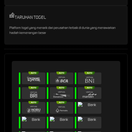
TARUHAN TOGEL
Platform togel yang menarik dari perusahan terbaik di dunia yang menawarkan
hadiah kemenangan besar