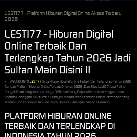
LESTI77 - Platform Hiburan Digital Onine Akses Terbaru
2026
LESTI77 - Hiburan Digital
Online Terbaik Dan
Terlengkap Tahun 2026 Jadi
Sultan Main Disini !!
WELCOME TO
LESTI77
Situs Hiburan Digital Online Terbaik Dan Terlengkap Tahun 2026
Dengan Platform Hiburan Online Terbaru Di tahun 2026 , Dan Situs Lesti77 Juga Paling
Banyak Peminatnya karena Hanya Di Situs ini Yang Dapat Memberikan Kenyamanan
Kepada Pelanggan. Situs Lesti77 Banyak Memberikan Keseruan Dalam Permainan Yang
Menarik Untuk Peminat Hiburan Digital Online Di kalangan Zaman Sekarang.
PLATFORM HIBURAN ONLINE
TERBAIK DAN TERLENGKAP DI
INDONESIA TAHUN 2026