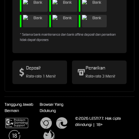
* Selama bank maintenance dan bank offline deposit dan penarikan
tidak dapat diproses
Deposit
Penarikan
Rata-rata 1 Menit
Rata-rata 3 Menit
Tanggung Jawab
Browser Yang
Bermain
Didukung
©2026 LESTI77. Hak cipta
dilindungi | 18+