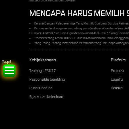
Menjadi Situs Yang terbaik Se-Asia.
MENGAPA HARUS MEMILIH SI
Karena Dengan Pelayanannya Yang Memiliki Customer Service Fastres
Kepuasan dan kenyamanan pelanggan adalah prioritas utama Yang Ada
Di Device Android / Ios. Bisa Juga Mendownload APK Lesti77 Yang Tersedia 
Transaksi Yang Aman 100% Di Situs ini Memudahkan Para Pelanggannya 
Yang Paling Penting Memberikan Permainan Yang Fair Tanpa Adanya S
Kebijaksanaan
Platform
Tap!
Tentang LESTI77
Promosi
Responsible Gambling
Loyalty
Pusat Bantuan
Referral
Syarat dan Ketentuan