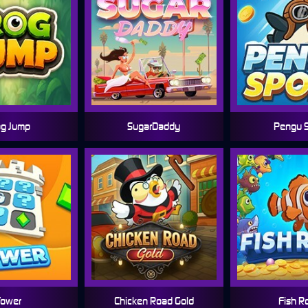
og Jump
SugarDaddy
Pengu S
Tower
Chicken Road Gold
Fish R