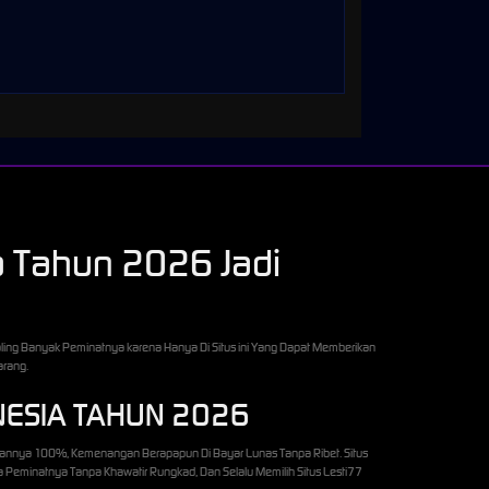
ap Tahun 2026 Jadi
 Paling Banyak Peminatnya karena Hanya Di Situs ini Yang Dapat Memberikan
arang.
NESIA TAHUN 2026
ggannya 100%, Kemenangan Berapapun Di Bayar Lunas Tanpa Ribet. Situs
Peminatnya Tanpa Khawatir Rungkad, Dan Selalu Memilih Situs Lesti77