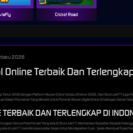
viaFly
Cricket Road
Terbaru 2026
al Online Terbaik Dan Terlengk
gkap Tahun 2026 Dengan Platform Hiburan Online Terbaru Di tahun 2026 , Dan Situs Lesti77 Juga
n Dalam Permainan Yang Menarik Untuk Peminat Hiburan Digital Online Di kalangan Zaman Sek
 TERBAIK DAN TERLENGKAP DI INDO
guntungkan Semua Para Pemain Yang Ada Di Situs Lesti77, Memberikan Kepastian Kepada Pelan
da di Lesti77 memiliki kesempatan besar Untuk Mendapatkan Cuan , Selalu Membuat Puas Para 