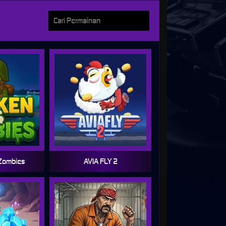
 Zombies
AVIA FLY 2