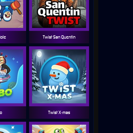
ole
Twist San Quentin
o
Twist X-mas