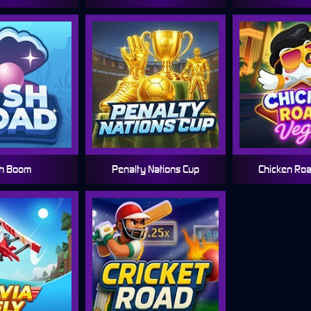
sh Boom
Penalty Nations Cup
Chicken Ro