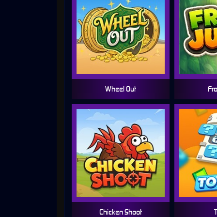
Wheel Out
Fr
Chicken Shoot