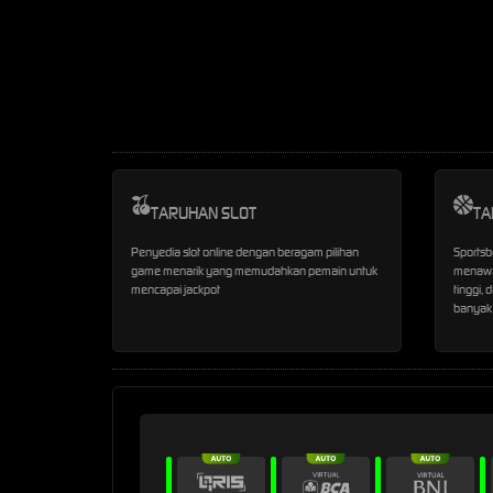
TARUHAN SLOT
TA
Penyedia slot online dengan beragam pilihan
Sportsb
game menarik yang memudahkan pemain untuk
menawar
mencapai jackpot
tinggi,
banyak 