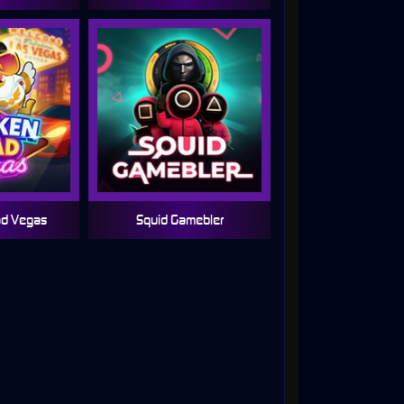
ad Vegas
Squid Gamebler