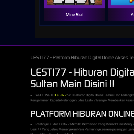
Mine Slot
A
LESTI77 - Platform Hiburan Digital Onine Akses 
LESTI77 - Hiburan Digit
Sultan Main Disini !!
WELCOME TO
LESTI77
Situs Hiburan Digital Online Terbaik Dan Terlen
Kenyamanan Kepada Pelanggan. Situs Lesti77 Banyak Memberikan Keserua
PLATFORM HIBURAN ONLINE
Pastinya Di Situs Lesti77 Memiliki Permainan Yang Menarik Dan Men
Lesti77 Yang Selalu Memanjakan Para Pemainnya, semua pelanggan yang a