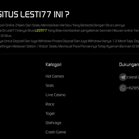
TUS LESTI77 INI ?
pon Online 24jam Dan Selalu Memberikan Hal Seru Yang Berbeda Dengan Situs Lainnya.
 Di Lesti77,Hanya Situs
LESTI77
Yang Bisa memberikan pengalaman bermain Hiburan online Ya
Di Situs.
Untuk Deposit Dan Juga Withdraw Proses Deposit Dan Juga Withdraw Hanya 1-2 Menit Saja, Deposi
ettingan Melawan Sistem / Robot. Selalu Membuat Para Pemainnya Tetap Nyaman Bermain Di Si
Kategori
Dukungan
Hot Games
cslesti
Slots
+6285
Live Casino
Race
Togel
Olahraga
Crash Game